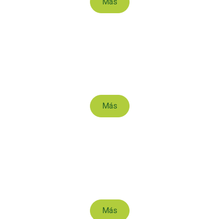
Más
Cítricos
Más
Aguacate
Más