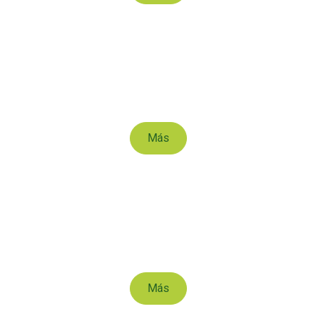
Rábano
Más
Batata
Más