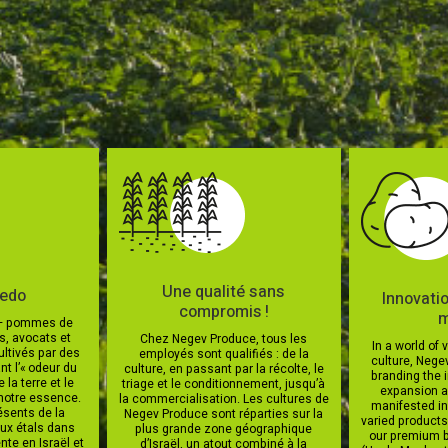
Une qualité sans
redo
Innovati
compromis !
m
 — pommes de
is, avocats et
Chez Negev Produce, tous les
In a world of
ltivés par des
employés sont qualifiés : de la
culture, Neg
nt l’« odeur du
culture, en passant par la récolte, le
branding the 
e la terre et le
triage et le conditionnement, jusqu’à
expansion 
 notre essence.
la commercialisation. Les cultures de
manifested in 
sents de la
Negev Produce sont réparties sur la
varied products
ux étals dans
plus grande zone géographique
our premium 
nte en Israël et
d’Israël, un atout combiné à la