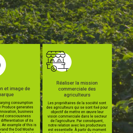
Réaliser la mission
on et image de
commerciale des
arque
agriculteurs
 varying consumption
Les propriétaires de la société sont
ev Produce generates
des agriculteurs qui se sont fixé pour
innovation, business
objectif de mettre en œuvre leur
and consciousness
vision commerciale dans le secteur
differentiation of its
de l’agriculture. Par conséquent,
. An example of this is
notre relation avec les producteurs
brand the Dod Moshe
est essentielle. À partir du moment