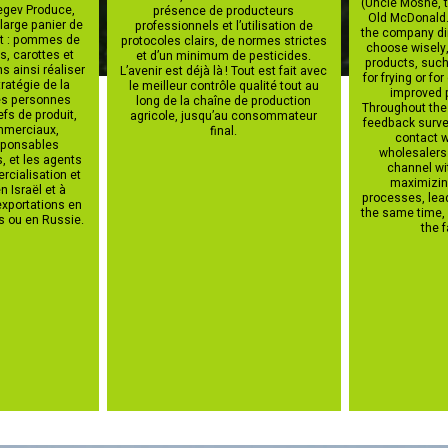
(Uncle Moshe, t
Negev Produce,
présence de producteurs
Old McDonald.
large panier de
professionnels et l’utilisation de
the company di
nt : pommes de
protocoles clairs, de normes strictes
choose wisely
s, carottes et
et d’un minimum de pesticides.
products, such
 ainsi réaliser
L’avenir est déjà là ! Tout est fait avec
for frying or fo
tratégie de la
le meilleur contrôle qualité tout au
improved 
es personnes
long de la chaîne de production
Throughout the
efs de produit,
agricole, jusqu’au consommateur
feedback surve
mmerciaux,
final.
contact w
sponsables
wholesalers
s, et les agents
channel wit
cialisation et
maximizin
n Israël et à
processes, lea
exportations en
the same time,
s ou en Russie.
the 