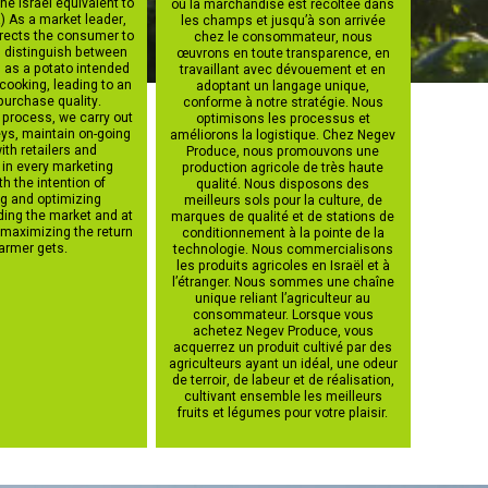
he Israel equivalent to
où la marchandise est récoltée dans
) As a market leader,
les champs et jusqu’à son arrivée
rects the consumer to
chez le consommateur, nous
, distinguish between
œuvrons en toute transparence, en
 as a potato intended
travaillant avec dévouement et en
r cooking, leading to an
adoptant un langage unique,
purchase quality.
conforme à notre stratégie. Nous
 process, we carry out
optimisons les processus et
ys, maintain on-going
améliorons la logistique. Chez Negev
ith retailers and
Produce, nous promouvons une
 in every marketing
production agricole de très haute
h the intention of
qualité. Nous disposons des
g and optimizing
meilleurs sols pour la culture, de
ding the market and at
marques de qualité et de stations de
 maximizing the return
conditionnement à la pointe de la
farmer gets.
technologie. Nous commercialisons
les produits agricoles en Israël et à
l’étranger. Nous sommes une chaîne
unique reliant l’agriculteur au
consommateur. Lorsque vous
achetez Negev Produce, vous
acquerrez un produit cultivé par des
agriculteurs ayant un idéal, une odeur
de terroir, de labeur et de réalisation,
cultivant ensemble les meilleurs
fruits et légumes pour votre plaisir.