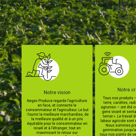
Notre c
Notre vision
Tous nos produits
Negev Produce regarde l’agriculture
terre, carottes, rad
en face, et connecte le
agrumes — ont été cu
consommateur et l’agriculteur. Le but
gens vivant et senta
: fournir la meilleure marchandise, de
terroir ». Le travail d
la meilleure qualité et à un prix
labeur agricole sont
équitable pour le consommateur en
Nous sommes pré
Israël et à l’étranger, tout en
germination jusqu’a
maximisant le retour sur
tous nos points de ve