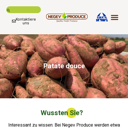
Kontaktiere
uns
Unsere G
Unsere P
Internationale Kunden und
Globale L
Unsere Ma
Kontaktiere uns
Patate douce
Wussten Sie?
Interessant zu wissen: Bei Negev Produce werden etwa